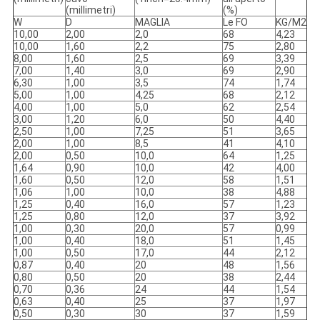
(millimetri)
(%)
W
D
MAGLIA
Le FO
KG/M2
10,00
2,00
2,0
68
4,23
10,00
1,60
2,2
75
2,80
8,00
1,60
2,5
69
3,39
7,00
1,40
3,0
69
2,90
6,30
1,00
3,5
74
1,74
5,00
1,00
4,25
68
2,12
4,00
1,00
5,0
62
2,54
3,00
1,20
6,0
50
4,40
2,50
1,00
7,25
51
3,65
2,00
1,00
8,5
41
4,10
2,00
0,50
10,0
64
1,25
1,64
0,90
10,0
42
4,00
1,60
0,50
12,0
58
1,51
1,06
1,00
10,0
38
4,88
1,25
0,40
16,0
57
1,23
1,25
0,80
12,0
37
3,92
1,00
0,30
20,0
57
0,99
1,00
0,40
18,0
51
1,45
1,00
0,50
17,0
44
2,12
0,87
0,40
20
48
1,56
0,80
0,50
20
38
2,44
0,70
0,36
24
44
1,54
0,63
0,40
25
37
1,97
0,50
0,30
30
37
1,59