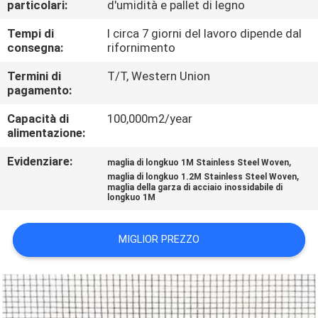
particolari:
d'umidità e pallet di legno
FABBRICA
Tempi di
I circa 7 giorni del lavoro dipende dal
consegna:
rifornimento
CONTROLLO
DI
Termini di
T/T, Western Union
pagamento:
QUALITÀ
Capacità di
100,000m2/year
alimentazione:
CONTATTACI
Evidenziare:
,
maglia di longkuo 1M Stainless Steel Woven
,
maglia di longkuo 1.2M Stainless Steel Woven
maglia della garza di acciaio inossidabile di
RICHIEDA
longkuo 1M
UNA
CITAZIONE
MIGLIOR PREZZO
MAPPA
DEL