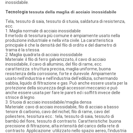
inossidabile.
Tecnologia
tessuta della maglia di acciaio inossidabile
Tela, tessuto di saia, tessuto di stuoia, saldatura di resistenza,
ecc.
1.
Maglia normale di acciaio inossidabile
Il metodo di tessitura più comune è ampiamente usato nella
produzione industriale e nella vita civile. La caratteristica
principale è che la densità del filo di ordito e del diametro di
trama è la stessa.
2.
Maglia quadrata di acciaio inossidabile
Materiale: il filo di ferro galvanizzato, il cavo di acciaio
inossidabile, il cavo di alluminio, del filo di rame, ecc.
caratterizza: struttura precisa, maglia uniforme, buona
resistenza della corrosione, forte e durevole. Ampiamente
usato nell'industria e nell'industria dell'edilizia, schermando
sabbia, liquido di filtrazione e gas. Può anche essere usata per la
protezione della sicurezza degli accessori meccanici e può
anche essere usata per fare le pareti ed i soffitti invece delle
strisce di legno.
3.
Stuoia di acciaio inossidabile/maglia densa
Materiale: cavo di acciaio inossidabile, filo di acciaio a basso
tenore di carbonio, cavo del nichel, filo di rame, cavo del
poliestere, tessitura ecc.: tela, tessuto di saia, tessuto di
bambù del fiore, tessuto di contrasto. Caratteristiche: buona
precisione di filtrazione, alta intensità del carico della rete di
contrasto. Applicazione: utilizzato nello spazio aereo, l'industria