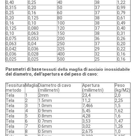
0,40
0,25
40
38
1,22
0,315
0,20
50
37
0,99
0,25
0,16
60
37
0,79
0,20
0,125
80
38
0,61
0,16
0,10
100
38
0,49
0,125
0,080
120
37
0,40
0,10
0,063
150
38
0,31
0,075
0,053
200
36
0,26
0,063
0,04
250
37
0,20
0,042
0,036
325
29
0,22
0,036
0,028
400
32
0,16
0,025
0,025
500
25
0,16
Parametri di base
tessuti della maglia
di
acciaio inossidabile
del diametro, dell'apertura e del peso di cavo:
Tessitura
Maglia
Diametro di cavo
Apertura
Peso
metodo
(millimetri)
(millimetri)
(kg/M2)
Tela
1
2mm
23,4
2,0
Tela
2
1.5mm
11,2
2,25
Tela
3
1.0mm
7,466
1,5
Tela
4
0.9mm
5,45
1,62
Tela
5
0.8mm
4,28
1,6
Tela
6
0.7mm
3,53
1,47
Tela
7
0.6mm
3,02
1,26
Tela
8
0.5mm
2,675
1,0