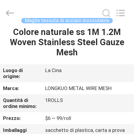
Beijing
Silk
Road
Enterprise
Management
Maglia tessuta di acciaio inossidabile
Services
Co.,LTD.
All
Colore naturale ss 1M 1.2M
CASA
Rights
Reserved.
Woven Stainless Steel Gauze
PRODOTTI
Mesh
VIDEO
Luogo di
La Cina
origine:
CHI
Marca:
LONGKUO METAL WIRE MESH
SIAMO
Quantità di
1ROLLS
ordine minimo:
GIRO
Prezzo:
$6 ~ 99/roll
DELLA
Imballaggi
sacchetto di plastica, carta a prova