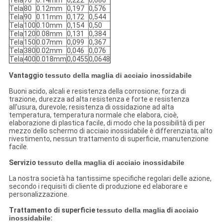
Tela
70
0.14mm
0,222
0,686
Tela
80
0.12mm
0,197
0,576
Tela
90
0.11mm
0,172
0,544
Tela
100
0.10mm
0,154
0,50
Tela
120
0.08mm
0,131
0,384
Tela
150
0.07mm
0,099
0,367
Tela
380
0.02mm
0,046
0,076
Tela
400
0.018mm
0,0455
0,0648
Vantaggio
tessuto della maglia di acciaio inossidabile
Buoni acido, alcali e resistenza della corrosione; forza di
trazione, durezza ad alta resistenza e forte e resistenza
all'usura, durevole; resistenza di ossidazione ad alta
temperatura, temperatura normale che elabora, cioè,
elaborazione di plastica facile, di modo che la possibilità di per
mezzo dello schermo di acciaio inossidabile è differenziata; alto
rivestimento, nessun trattamento di superficie, manutenzione
facile.
Servizio
tessuto della maglia di acciaio inossidabile
La nostra società ha tantissime specifiche regolari delle azione,
secondo i requisiti di cliente di produzione ed elaborare e
personalizzazione.
Trattamento di superficie
tessuto della maglia
di
acciaio
inossidabile
: