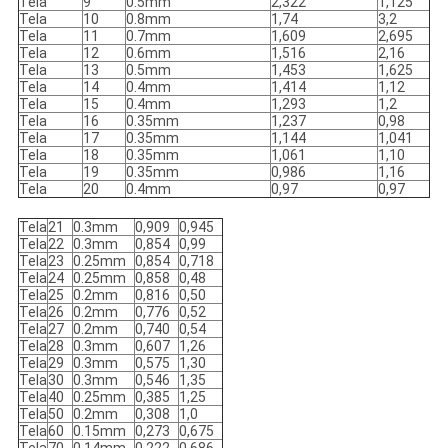
Tela
9
0.5mm
2,322
1,125
Tela
10
0.8mm
1,74
3,2
Tela
11
0.7mm
1,609
2,695
Tela
12
0.6mm
1,516
2,16
Tela
13
0.5mm
1,453
1,625
Tela
14
0.4mm
1,414
1,12
Tela
15
0.4mm
1,293
1,2
Tela
16
0.35mm
1,237
0,98
Tela
17
0.35mm
1,144
1,041
Tela
18
0.35mm
1,061
1,10
Tela
19
0.35mm
0,986
1,16
Tela
20
0.4mm
0,97
0,97
Tela
21
0.3mm
0,909
0,945
Tela
22
0.3mm
0,854
0,99
Tela
23
0.25mm
0,854
0,718
Tela
24
0.25mm
0,858
0,48
Tela
25
0.2mm
0,816
0,50
Tela
26
0.2mm
0,776
0,52
Tela
27
0.2mm
0,740
0,54
Tela
28
0.3mm
0,607
1,26
Tela
29
0.3mm
0,575
1,30
Tela
30
0.3mm
0,546
1,35
Tela
40
0.25mm
0,385
1,25
Tela
50
0.2mm
0,308
1,0
Tela
60
0.15mm
0,273
0,675