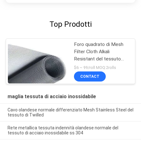
Top Prodotti
Foro quadrato di Mesh
Filter Cloth Alkali
Resistant del tessuto
olandese 50m degli ss
$6 ~ 99/roll MOQ:2rolls
316
CONTACT
maglia tessuta di acciaio inossidabile
Cavo olandese normale differenziato Mesh Stainless Steel del
tessuto di Twilled
Rete metallica tessuta indennità olandese normale del
tessuto di acciaio inossidabile ss 304