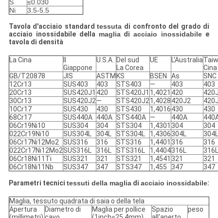
S
≤0.030
Ni
3.5-5.5
Tavola d'acciaio standard
tessuta
di confronto del grado di
acciaio inossidabile della
maglia
di
acciaio inossidabile
e
tavola di densità
La Cina
Il
U.S.A.
Del sud
UE
L'Australia
Taiw
Giappone
La Corea
Cina
GB/T20878
JIS
ASTM
KS
BSEN
As
SNC
12Cr13
SUS403
403
STS403
—
403
403
20Cr13
SUS420J1
420
STS420J1
1,4021
420
420
30Cr13
SUS420J2
—
STS420J2
1,4028
420J2
420
10Cr17
SUS430
430
STS430
1,4016
430
430
68Cr17
SUS440A
440A
STS440A
—
440A
440
06Cr19Ni10
SUS304
304
STS304
1,4301
304
304
022Cr19Ni10
SUS304L
304L
STS304L
1,4306
304L
304
06Cr17Ni12Mo2
SUS316
316
STS316
1,4401
316
316
022Cr17Ni12Mo2
SUS316L
316L
STS316L
1,4404
316L
316
06Cr18Ni11Ti
SUS321
321
STS321
1,4541
321
321
06Cr18Ni11Nb
SUS347
347
STS347
1,455
347
347
Parametri tecnici
tessuti della maglia
di
acciaio inossidabile
:
Maglia, tessuto quadrata di saia o della tela
Apertura
Diametro di
Maglia per pollice
Spazio
peso
(millimetri)
cavo
(1inch=25.4mm)
all'aperto