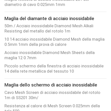
FABBRICA
diametro di cavo 0.025mm 1mm
Maglia del diamante di acciaio inossidabile
CONTROLLO
50m / Acciaio inossidabile Diamond Mesh Alkali
DI
Resisting del metallo del rotolo 1m
QUALITÀ
10 14 acciaio inossidabile Diamond Mesh della maglia
0.5mm 1mm della prova di calore
CONTATTACI
Acciaio inossidabile Diamond Mesh Sheets della
maglia 12 0.7mm
Piccolo schermo della finestra di acciaio inossidabile
RICHIEDA
14 della rete metallica del tessuto 10
UNA
CITAZIONE
Maglia dello schermo di acciaio inossidabile
Cavo Mesh Screen di acciaio inossidabile del rotolo
1m di SS201 30m/
MAPPA
Resistenza al calore di Mesh Screen 0.025mm della
DEL
tela 500