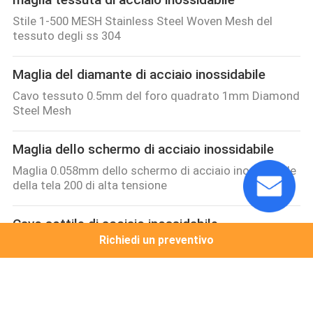
Stile 1-500 MESH Stainless Steel Woven Mesh del
tessuto degli ss 304
Maglia del diamante di acciaio inossidabile
Cavo tessuto 0.5mm del foro quadrato 1mm Diamond
Steel Mesh
Maglia dello schermo di acciaio inossidabile
Maglia 0.058mm dello schermo di acciaio inossidabile
della tela 200 di alta tensione
Cavo sottile di acciaio inossidabile
Richiedi un preventivo
Il cavo di acciaio inossidabile di SUS304L arrotola il filo
di acciaio di 0.5mm 0.9mm Rod Coils
Filo spinato del rasoio