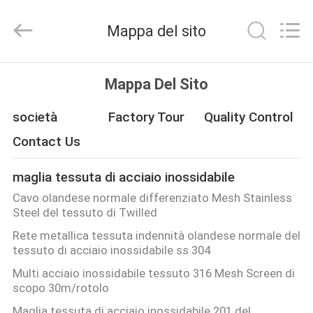
Beijing
Silk
Road
Mappa del sito
Enterprise
Management
Services
Co.,LTD.
All
CASA
Rights
Mappa Del Sito
Reserved.
PRODOTTI
società
Factory Tour
Quality Control
Contact Us
VIDEO
maglia tessuta di acciaio inossidabile
Cavo olandese normale differenziato Mesh Stainless
CHI
Steel del tessuto di Twilled
SIAMO
Rete metallica tessuta indennità olandese normale del
tessuto di acciaio inossidabile ss 304
GIRO
Multi acciaio inossidabile tessuto 316 Mesh Screen di
scopo 30m/rotolo
DELLA
Maglia tessuta di acciaio inossidabile 201 del