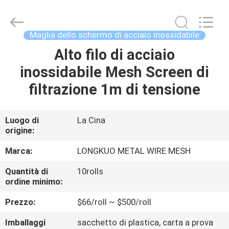
Beijing
Silk
Road
Enterprise
Management
Maglia dello schermo di acciaio inossidabile
Services
Co.,LTD.
All
Alto filo di acciaio
CASA
Rights
Reserved.
inossidabile Mesh Screen di
PRODOTTI
filtrazione 1m di tensione
VIDEO
Luogo di
La Cina
origine:
CHI
Marca:
LONGKUO METAL WIRE MESH
SIAMO
Quantità di
10rolls
ordine minimo:
GIRO
Prezzo:
$66/roll ~ $500/roll
DELLA
Imballaggi
sacchetto di plastica, carta a prova