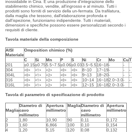
inossidabile in Cina. È una produzione d'integrazione dello
stabilimento chimico, vendite, all'ingrosso e al minuto. Tutti i
prodotti sono forniti di servizio della un-fermata. Da trafilatura,
dalla maglia che tessono, dall'elaborazione profonda e
dall'ispezione, funzioniamo indipendente. Tutti i materiali,
dimensioni e specifiche possono essere personalizzati secondo i
requisiti di cliente.
Tavola materiale della composizione
AISI
Omposition chimico (%)
Materiale
C
Si
Mn
P
S
Ni
Cr
Mo
Cu
T
201
≤0.15
≤0.75
5.5~7.5
≤0.06
≤0.03
3.5~5.5
16~18
-
-
304
8~10
17~19
-
-
-
<0>
<1>
<2>
<0>
<0>
304L
9~13
18~20
-
-
-
<0>
<1>
<2>
<0>
<0>
316
10~14
16~18
2.0~3.0
-
-
<0>
<1>
<2>
<0>
<0>
316L
12~15
16~18
2.0~3.0
-
<0>
<1>
<2>
<0>
<0>
Tavola di parametro di specificazione di prodotto
Diametro di
Apertura
Maglia
Diametro di
Apertura
Maglia
cavo
millimetro
cavo
millimetro
millimetro
millimetro
2
1,80
10,90
90
0,11
0,172
3
1,60
6,866
100
0,10
0,154
4
1,20
5,15
120
0,08
0,132