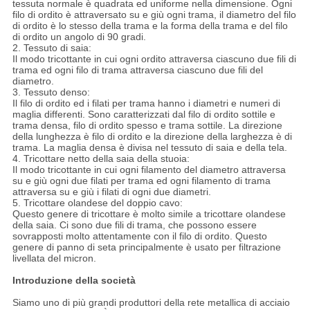
tessuta normale è quadrata ed uniforme nella dimensione. Ogni
filo di ordito è attraversato su e giù ogni trama, il diametro del filo
di ordito è lo stesso della trama e la forma della trama e del filo
di ordito un angolo di 90 gradi.
2. Tessuto di saia:
Il modo tricottante in cui ogni ordito attraversa ciascuno due fili di
trama ed ogni filo di trama attraversa ciascuno due fili del
diametro.
3. Tessuto denso:
Il filo di ordito ed i filati per trama hanno i diametri e numeri di
maglia differenti. Sono caratterizzati dal filo di ordito sottile e
trama densa, filo di ordito spesso e trama sottile. La direzione
della lunghezza è filo di ordito e la direzione della larghezza è di
trama. La maglia densa è divisa nel tessuto di saia e della tela.
4. Tricottare netto della saia della stuoia:
Il modo tricottante in cui ogni filamento del diametro attraversa
su e giù ogni due filati per trama ed ogni filamento di trama
attraversa su e giù i filati di ogni due diametri.
5. Tricottare olandese del doppio cavo:
Questo genere di tricottare è molto simile a tricottare olandese
della saia. Ci sono due fili di trama, che possono essere
sovrapposti molto attentamente con il filo di ordito. Questo
genere di panno di seta principalmente è usato per filtrazione
livellata del micron.
Introduzione della società
Siamo uno di più grandi produttori della rete metallica di acciaio