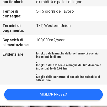
particolari:
d'umidità e pallet di legno
FABBRICA
Tempi di
5-15 giorni del lavoro
consegna:
CONTROLLO
DI
Termini di
T/T, Western Union
pagamento:
QUALITÀ
Capacità di
100,000m2/year
alimentazione:
CONTATTACI
Evidenziare:
longkuo della maglia dello schermo di acciaio
inossidabile di 1m
,
RICHIEDA
longkuo del setaccio a maglie del filo di acciaio
inossidabile di 0.018mm
UNA
,
Maglia dello schermo di acciaio inossidabile di
CITAZIONE
filtrazione
MIGLIOR PREZZO
MAPPA
DEL