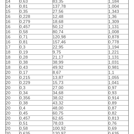
14
0,63
83,35
1,184
14
0,81
137,78
1,004
15
0,35
27,56
1,343
16
0,228
12,48
1,36
16
0,279
18,68
1,309
16
0,457
50,12
1,131
16
0,58
80,74
1,008
16
0,71
120,98
0,878
16
0,81
157,46
0,778
17
0,3
22,95
1,194
18
0,19
9,75
1,221
18
0,28
21,17
1,131
18
0,38
38,99
1,031
18
0,43
49,92
0,981
20
0,17
8,67
1,1
20
0,215
13,87
1,055
20
0,229
15,73
1,041
20
0,3
27,00
0,97
20
0,34
34,68
0,93
20
0,356
38,02
0,914
20
0,38
43,32
0,89
20
0,4
48,00
0,87
20
0,45
60,75
0,82
20
0,457
62,65
0,813
20
0,51
78,03
0,76
20
0,58
100,92
0,69
20
0,635
120,97
0,635