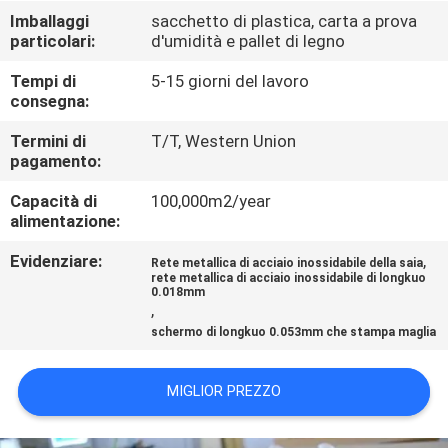
FABBRICA
Imballaggi
sacchetto di plastica, carta a prova
particolari:
d'umidità e pallet di legno
CONTROLLO
Tempi di
5-15 giorni del lavoro
consegna:
DI
QUALITÀ
Termini di
T/T, Western Union
pagamento:
Capacità di
100,000m2/year
CONTATTACI
alimentazione:
Evidenziare:
,
Rete metallica di acciaio inossidabile della saia
RICHIEDA
rete metallica di acciaio inossidabile di longkuo
0.018mm
UNA
,
schermo di longkuo 0.053mm che stampa maglia
CITAZIONE
MIGLIOR PREZZO
MAPPA
DEL