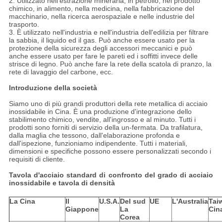
2. Utilizzato nell'estrazione mineraria, in petrolio, nel prodotto
chimico, in alimento, nella medicina, nella fabbricazione del
macchinario, nella ricerca aerospaziale e nelle industrie del
trasporto.
3. È utilizzato nell'industria e nell'industria dell'edilizia per filtrare
la sabbia, il liquido ed il gas. Può anche essere usato per la
protezione della sicurezza degli accessori meccanici e può
anche essere usato per fare le pareti ed i soffitti invece delle
strisce di legno. Può anche fare la rete della scatola di pranzo, la
rete di lavaggio del carbone, ecc.
Introduzione della società
Siamo uno di più grandi produttori della rete metallica di acciaio
inossidabile in Cina. È una produzione d'integrazione dello
stabilimento chimico, vendite, all'ingrosso e al minuto. Tutti i
prodotti sono forniti di servizio della un-fermata. Da trafilatura,
dalla maglia che tessono, dall'elaborazione profonda e
dall'ispezione, funzioniamo indipendente. Tutti i materiali,
dimensioni e specifiche possono essere personalizzati secondo i
requisiti di cliente.
Tavola d'acciaio standard di confronto del grado di acciaio
inossidabile e tavola di densità
La Cina
Il
U.S.A.
Del sud
UE
L'Australia
Tai
Giappone
La
Cin
Corea