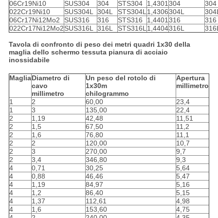
06Cr19Ni10
SUS304
304
STS304
1,4301
304
304
022Cr19Ni10
SUS304L
304L
STS304L
1,4306
304L
304
06Cr17Ni12Mo2
SUS316
316
STS316
1,4401
316
316
022Cr17Ni12Mo2
SUS316L
316L
STS316L
1,4404
316L
316
Tavola di confronto di peso dei metri quadri 1x30 della
maglia dello schermo tessuta pianura di acciaio
inossidabile
Maglia
Diametro di
Un peso del rotolo di
Apertura
cavo
1x30m
millimetro
millimetro
chilogrammo
1
2
60,00
23,4
1
3
135,00
22,4
2
1,19
42,48
11,51
2
1,5
67,50
11,2
2
1,6
76,80
11,1
2
2
120,00
10,7
2
3
270,00
9,7
2
3,4
346,80
9,3
4
0,71
30,25
5,64
4
0,88
46,46
5,47
4
1,19
84,97
5,16
4
1,2
86,40
5,15
4
1,37
112,61
4,98
4
1,6
153,60
4,75
4
2
240,00
4,35