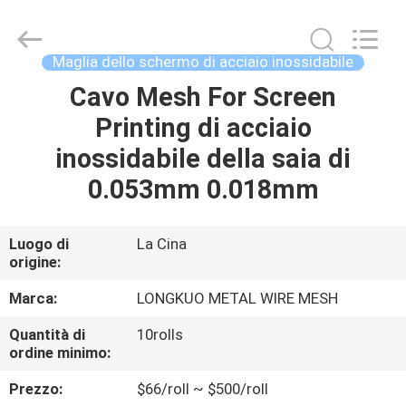
Beijing
Silk
Road
Enterprise
Management
Maglia dello schermo di acciaio inossidabile
Services
Co.,LTD.
All
Cavo Mesh For Screen
CASA
Rights
Reserved.
Printing di acciaio
PRODOTTI
inossidabile della saia di
0.053mm 0.018mm
VIDEO
Luogo di
La Cina
origine:
CHI
SIAMO
Marca:
LONGKUO METAL WIRE MESH
Quantità di
10rolls
GIRO
ordine minimo:
DELLA
Prezzo:
$66/roll ~ $500/roll