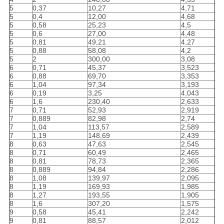
5
0,37
10,27
4,71
5
0,4
12,00
4,68
5
0,58
25,23
4,5
5
0,6
27,00
4,48
5
0,81
49,21
4,27
5
0,88
58,08
4,2
5
2
300,00
3,08
6
0,71
45,37
3,523
6
0,88
69,70
3,353
6
1,04
97,34
3,193
6
0,19
3,25
4,043
6
1,6
230,40
2,633
7
0,71
52,93
2,919
7
0,889
82,98
2,74
7
1,04
113,57
2,589
7
1,19
148,69
2,439
8
0,63
47,63
2,545
8
0,71
60,49
2,465
8
0,81
78,73
2,365
8
0,889
94,84
2,286
8
1,08
139,97
2,095
8
1,19
169,93
1,985
8
1,27
193,55
1,905
8
1,6
307,20
1,575
9
0,58
45,41
2,242
9
0,81
88,57
2,012