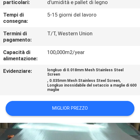
particolari:
d'umidità e pallet di legno
FABBRICA
Tempi di
5-15 giorni del lavoro
consegna:
CONTROLLO
DI
Termini di
T/T, Western Union
pagamento:
QUALITÀ
Capacità di
100,000m2/year
alimentazione:
CONTATTACI
Evidenziare:
longkuo di 0.018mm Mesh Stainless Steel
Screen
,
,
0.035mm Mesh Stainless Steel Screen
RICHIEDA
Longkuo inossidabile del setaccio a maglie di 600
maglie
UNA
CITAZIONE
MIGLIOR PREZZO
MAPPA
DEL