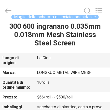
Beijing
Silk
Road
Enterprise
Management
Maglia dello schermo di acciaio inossidabile
Services
Co.,LTD.
All
300 600 ingranano 0.035mm
CASA
Rights
Reserved.
0.018mm Mesh Stainless
PRODOTTI
Steel Screen
VIDEO
Luogo di
La Cina
origine:
CHI
Marca:
LONGKUO METAL WIRE MESH
SIAMO
Quantità di
10rolls
ordine minimo:
GIRO
Prezzo:
$66/roll ~ $500/roll
DELLA
Imballaggi
sacchetto di plastica, carta a prova