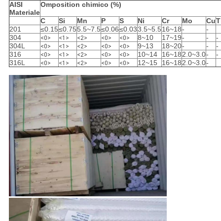
AISI
Omposition chimico (%)
Materiale
C
Si
Mn
P
S
Ni
Cr
Mo
Cu
T
201
≤0.15
≤0.75
5.5~7.5
≤0.06
≤0.03
3.5~5.5
16~18
-
-
304
8~10
17~19
-
-
-
<0>
<1>
<2>
<0>
<0>
304L
9~13
18~20
-
-
-
<0>
<1>
<2>
<0>
<0>
316
10~14
16~18
2.0~3.0
-
-
<0>
<1>
<2>
<0>
<0>
316L
12~15
16~18
2.0~3.0
-
<0>
<1>
<2>
<0>
<0>