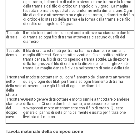
ogni trama, il diametro di cui è lo stesso come trama e la forma
della trama e del filo di ordito un angolo di 90 gradi. La maglia
tessuta normale è quadrata ed uniforme nella dimensione. Ogni
filo di ordito è attraversato su e giù ogni trama, il diametro del filo
di ordito è lo stesso della trama e la forma della trama e del filo
di ordito un angolo di 90 gradi.
Tessuto
Il modo tricottante in cui ogni ordito attraversa ciascuno due fili
di saia
di trama ed ogni filo di trama attraversa ciascuno due fili del
diametro.
Tessuto
Il filo di ordito ed i filati per trama hanno i diametri e numeri di
denso
maglia differenti. Sono caratterizzati dal filo di ordito sottile e
trama densa, filo di ordito spesso e trama sottile. La direzione
della lunghezza è filo di ordito e la direzione della larghezza è di
trama. La maglia densa è divisa nel tessuto di saia e della tela.
Tricottare
Il modo tricottante in cui ogni filamento del diametro attraversa
netto
su e giù ogni due filati per trama ed ogni filamento di trama
della saia
attraversa su e giù i filati di ogni due diametri.
della
stuoia
Tricottare
Questo genere di tricottare è molto simile a tricottare olandese
olandese
della saia. Ci sono due fili di trama, che possono essere
del
sovrapposti molto attentamente con il filo di ordito. Questo
doppio
genere di panno di seta principalmente è usato per filtrazione
cavo
livellata del micron.
Tavola materiale della composizione