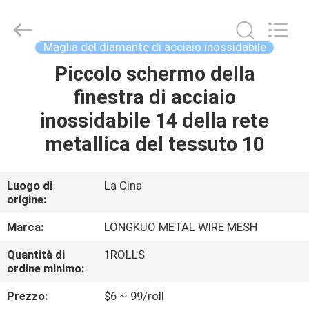
Beijing
Silk
Road
Enterprise
Management
Maglia del diamante di acciaio inossidabile
Services
Co.,LTD.
All
Piccolo schermo della
CASA
Rights
Reserved.
finestra di acciaio
PRODOTTI
inossidabile 14 della rete
metallica del tessuto 10
VIDEO
Luogo di
La Cina
origine:
CHI
SIAMO
Marca:
LONGKUO METAL WIRE MESH
Quantità di
1ROLLS
GIRO
ordine minimo:
DELLA
Prezzo:
$6 ~ 99/roll