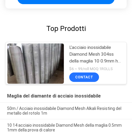
Top Prodotti
L'acciaio inossidabile
Diamond Mesh 304ss
della maglia 10 0.9mm ha
espanto Diamond Mesh
$6 ~ 99/roll MOQ:1ROLLS
CONTACT
Maglia del diamante di acciaio inossidabile
50m / Acciaio inossidabile Diamond Mesh Alkali Resisting del
metallo del rotolo 1m
10 14 acciaio inossidabile Diamond Mesh della maglia 0.5mm
1mm della prova di calore