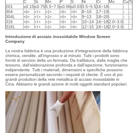
C
Si
Mn
P
S
Ni
Cr
Mo
Cu
Ti
201
≤0.15
≤0.75
5.5~7.5
≤0.06
≤0.03
3.5~5.5
16~18
-
-
304
8~10
17~19
-
-
-
<0>
<1>
<2>
<0>
<0>
304L
9~13
18~20
-
-
-
<0>
<1>
<2>
<0>
<0>
316
10~14
16~18
2.0~3.0
-
-
<0>
<1>
<2>
<0>
<0>
316L
12~15
16~18
2.0~3.0
-
<0>
<1>
<2>
<0>
<0>
Introduzione
di acciaio inossidabile Window Screen
Company
La nostra fabbrica è una produzione d'integrazione della fabbrica
chimica, vendite, all'ingrosso e al minuto. Tutti i prodotti sono
forniti di servizio della un-fermata. Da trafilatura, dalla maglia che
tessono, dall'elaborazione profonda e dall'ispezione, funzioniamo
indipendente. Tutti i materiali, dimensioni e specifiche possono
essere personalizzati secondo i requisiti di cliente. È uno di più
grandi produttori della rete metallica di acciaio inossidabile in
Cina. Abbiamo le grandi azione di molti oggetti standard popolari.