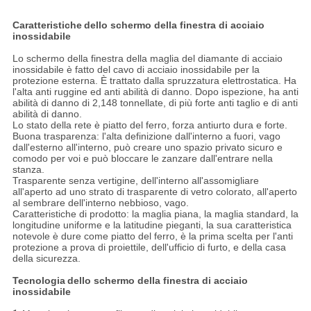
Caratteristiche
dello schermo della finestra di acciaio
inossidabile
Lo schermo della finestra della maglia del diamante di acciaio
inossidabile è fatto del cavo di acciaio inossidabile per la
protezione esterna. È trattato dalla spruzzatura elettrostatica. Ha
l'alta anti ruggine ed anti abilità di danno. Dopo ispezione, ha anti
abilità di danno di 2,148 tonnellate, di più forte anti taglio e di anti
abilità di danno.
Lo stato della rete è piatto del ferro, forza antiurto dura e forte.
Buona trasparenza: l'alta definizione dall'interno a fuori, vago
dall'esterno all'interno, può creare uno spazio privato sicuro e
comodo per voi e può bloccare le zanzare dall'entrare nella
stanza.
Trasparente senza vertigine, dell'interno all'assomigliare
all'aperto ad uno strato di trasparente di vetro colorato, all'aperto
al sembrare dell'interno nebbioso, vago.
Caratteristiche di prodotto: la maglia piana, la maglia standard, la
longitudine uniforme e la latitudine pieganti, la sua caratteristica
notevole è dure come piatto del ferro, è la prima scelta per l'anti
protezione a prova di proiettile, dell'ufficio di furto, e della casa
della sicurezza.
Tecnologia
dello schermo della finestra di acciaio
inossidabile