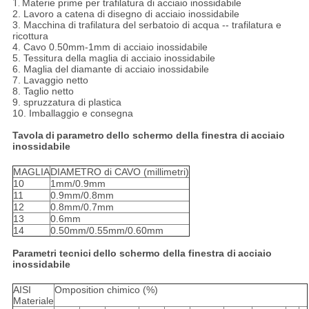
1.
Materie prime per trafilatura di acciaio inossidabile
2. Lavoro a catena di disegno di acciaio inossidabile
3. Macchina di trafilatura del serbatoio di acqua -- trafilatura e
ricottura
4. Cavo 0.50mm-1mm di acciaio inossidabile
5. Tessitura della maglia di acciaio inossidabile
6. Maglia del diamante di acciaio inossidabile
7. Lavaggio netto
8. Taglio netto
9. spruzzatura di plastica
10. Imballaggio e consegna
Tavola
di
parametro
dello schermo della finestra
di
acciaio
inossidabile
MAGLIA
DIAMETRO di CAVO (millimetri)
10
1mm/0.9mm
11
0.9mm/0.8mm
12
0.8mm/0.7mm
13
0.6mm
14
0.50mm/0.55mm/0.60mm
Parametri tecnici
dello schermo della finestra
di
acciaio
inossidabile
AISI
Omposition chimico (%)
Materiale