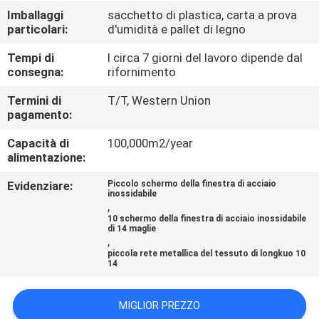
FABBRICA
Imballaggi
sacchetto di plastica, carta a prova
particolari:
d'umidità e pallet di legno
CONTROLLO
Tempi di
I circa 7 giorni del lavoro dipende dal
consegna:
rifornimento
DI
QUALITÀ
Termini di
T/T, Western Union
pagamento:
Capacità di
100,000m2/year
CONTATTACI
alimentazione:
Evidenziare:
Piccolo schermo della finestra di acciaio
RICHIEDA
inossidabile
,
UNA
10 schermo della finestra di acciaio inossidabile
di 14 maglie
CITAZIONE
,
piccola rete metallica del tessuto di longkuo 10
14
MAPPA
MIGLIOR PREZZO
DEL