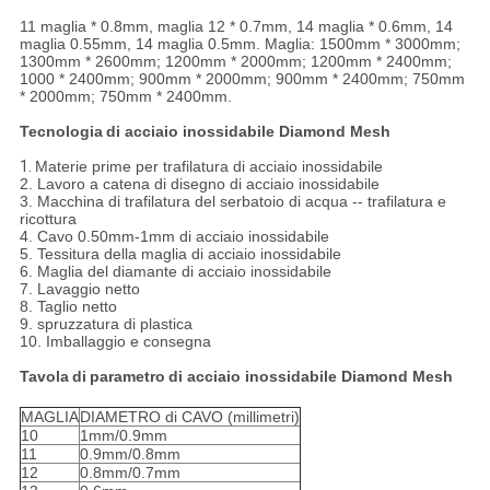
11 maglia * 0.8mm, maglia 12 * 0.7mm, 14 maglia * 0.6mm, 14
maglia 0.55mm, 14 maglia 0.5mm. Maglia: 1500mm * 3000mm;
1300mm * 2600mm; 1200mm * 2000mm; 1200mm * 2400mm;
1000 * 2400mm; 900mm * 2000mm; 900mm * 2400mm; 750mm
* 2000mm; 750mm * 2400mm.
Tecnologia
di acciaio inossidabile Diamond Mesh
1.
Materie prime per trafilatura di acciaio inossidabile
2. Lavoro a catena di disegno di acciaio inossidabile
3. Macchina di trafilatura del serbatoio di acqua -- trafilatura e
ricottura
4. Cavo 0.50mm-1mm di acciaio inossidabile
5. Tessitura della maglia di acciaio inossidabile
6. Maglia del diamante di acciaio inossidabile
7. Lavaggio netto
8. Taglio netto
9. spruzzatura di plastica
10. Imballaggio e consegna
Tavola
di
parametro
di acciaio inossidabile Diamond Mesh
MAGLIA
DIAMETRO di CAVO (millimetri)
10
1mm/0.9mm
11
0.9mm/0.8mm
12
0.8mm/0.7mm