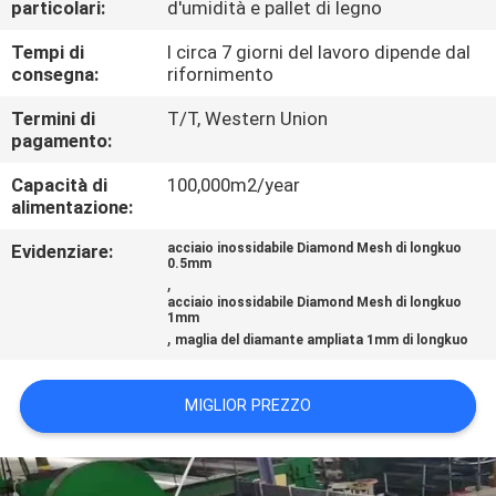
particolari:
d'umidità e pallet di legno
FABBRICA
Tempi di
I circa 7 giorni del lavoro dipende dal
consegna:
rifornimento
CONTROLLO
DI
Termini di
T/T, Western Union
pagamento:
QUALITÀ
Capacità di
100,000m2/year
alimentazione:
CONTATTACI
Evidenziare:
acciaio inossidabile Diamond Mesh di longkuo
0.5mm
,
RICHIEDA
acciaio inossidabile Diamond Mesh di longkuo
1mm
UNA
,
maglia del diamante ampliata 1mm di longkuo
CITAZIONE
MIGLIOR PREZZO
MAPPA
DEL