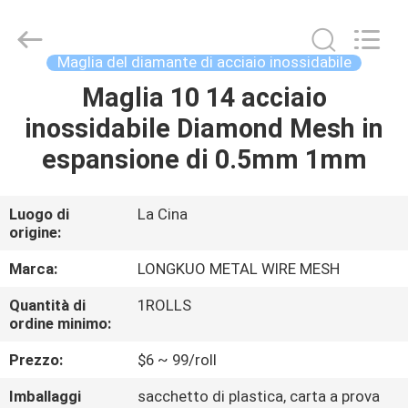
Beijing
Silk
Road
Enterprise
Management
Maglia del diamante di acciaio inossidabile
Services
Co.,LTD.
All
Maglia 10 14 acciaio
CASA
Rights
Reserved.
inossidabile Diamond Mesh in
PRODOTTI
espansione di 0.5mm 1mm
VIDEO
Luogo di
La Cina
origine:
CHI
Marca:
LONGKUO METAL WIRE MESH
SIAMO
Quantità di
1ROLLS
ordine minimo:
GIRO
Prezzo:
$6 ~ 99/roll
DELLA
Imballaggi
sacchetto di plastica, carta a prova