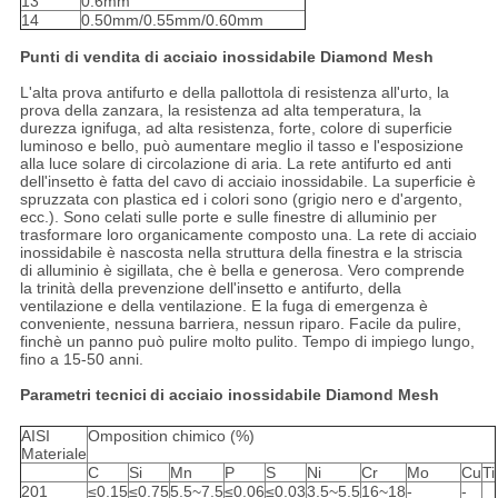
13
0.6mm
14
0.50mm/0.55mm/0.60mm
Punti di vendita di acciaio inossidabile Diamond Mesh
L'alta prova antifurto e della pallottola di resistenza all'urto, la
prova della zanzara, la resistenza ad alta temperatura, la
durezza ignifuga, ad alta resistenza, forte, colore di superficie
luminoso e bello, può aumentare meglio il tasso e l'esposizione
alla luce solare di circolazione di aria. La rete antifurto ed anti
dell'insetto è fatta del cavo di acciaio inossidabile. La superficie è
spruzzata con plastica ed i colori sono (grigio nero e d'argento,
ecc.). Sono celati sulle porte e sulle finestre di alluminio per
trasformare loro organicamente composto una. La rete di acciaio
inossidabile è nascosta nella struttura della finestra e la striscia
di alluminio è sigillata, che è bella e generosa. Vero comprende
la trinità della prevenzione dell'insetto e antifurto, della
ventilazione e della ventilazione. E la fuga di emergenza è
conveniente, nessuna barriera, nessun riparo. Facile da pulire,
finchè un panno può pulire molto pulito. Tempo di impiego lungo,
fino a 15-50 anni.
Parametri tecnici
di acciaio inossidabile Diamond Mesh
AISI
Omposition chimico (%)
Materiale
C
Si
Mn
P
S
Ni
Cr
Mo
Cu
Ti
201
≤0.15
≤0.75
5.5~7.5
≤0.06
≤0.03
3.5~5.5
16~18
-
-