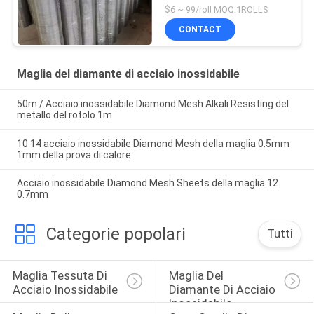
espanto Diamond Mesh
$6 ~ 99/roll MOQ:1ROLLS
CONTACT
Maglia del diamante di acciaio inossidabile
50m / Acciaio inossidabile Diamond Mesh Alkali Resisting del
metallo del rotolo 1m
10 14 acciaio inossidabile Diamond Mesh della maglia 0.5mm
1mm della prova di calore
Acciaio inossidabile Diamond Mesh Sheets della maglia 12
0.7mm
Categorie popolari
Tutti
Maglia Tessuta Di 
Maglia Del 
Acciaio Inossidabile
Diamante Di Acciaio 
Inossidabile